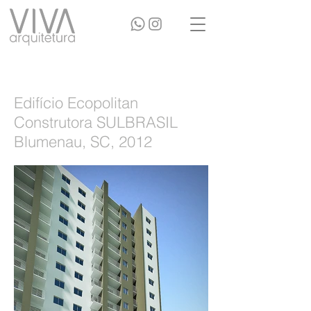
Edifício Ecopolitan
Construtora SULBRASIL
Blumenau, SC, 2012